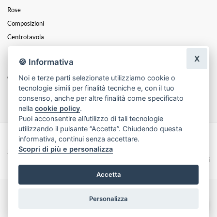
Rose
Composizioni
Centrotavola
Funebre
X
🍪 Informativa
Laurea
Noi e terze parti selezionate utilizziamo cookie o
Coroncine
tecnologie simili per finalità tecniche e, con il tuo
Festa Della Mamma
consenso, anche per altre finalità come specificato
nella
cookie policy
.
Puoi acconsentire all’utilizzo di tali tecnologie
utilizzando il pulsante “Accetta”. Chiudendo questa
informativa, continui senza accettare.
Made with
by
Infoser.it
-
Realizzazione Siti ecommerce per Fioristi
- ©
Scopri di più e personalizza
2026
Privacy Policy
Cookie Policy
Termini e Condizioni
Accetta
Personalizza