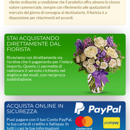
cliente ordinante a condizione che il prodotto offra almeno lo stesso
valore commerciale, sempre con riferimento alle quotazioni di
mercato del giorno di consegna al destinatario. Il fiorista è a
disposizione per chiarimenti ed accordi.
STAI ACQUISTANDO
DIRETTAMENTE DAL
FIORISTA
Riceviamo noi direttamente sia
l’ordine che il pagamento per l’intero
importo. Questo ci permette di
realizzare il servizio richiesto nel
migliore dei modi, con reciproca
soddisfazione.
ACQUISTA ONLINE IN
SICUREZZA
Puoi pagare con il tuo Conto PayPal,
la tua carta di credito o Satispay. In
tutti i casi le tue informazioni