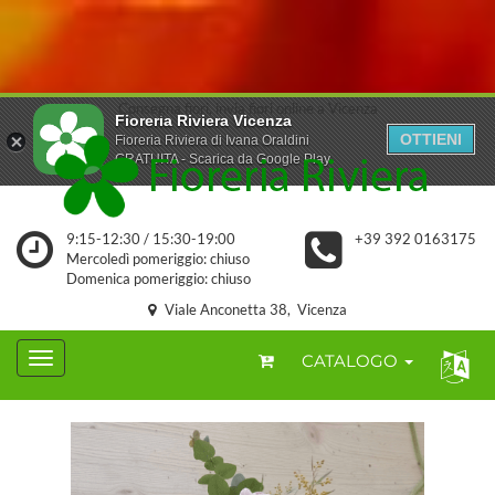
Consegna fiori, invia fiori online a Vicenza
Fioreria Riviera Vicenza
OTTIENI
Fioreria Riviera di Ivana Oraldini
GRATUITA - Scarica da Google Play
9:15-12:30 / 15:30-19:00
+39 392 0163175
Mercoledì pomeriggio: chiuso
Domenica pomeriggio: chiuso
Viale Anconetta 38, Vicenza
CATALOGO