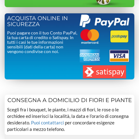
ACQUISTA ONLINE IN
SICUREZZA
Puoi pagare con il tuo Conto PayPal,
la tua carta di credito o Satispay. In
tutti i casi le tue informazioni
sensibili (dati della carta) non
vengono condivise con noi.
CONSEGNA A DOMICILIO DI FIORI E PIANTE
Scegli fra i bouquet, le piante, i mazzi di fiori, le rose o le
orchidee ed inserisci la località, la data e l’orario di consegna
desiderato.
Puoi contattarci
per concordare esigenze
particolari a mezzo telefono.