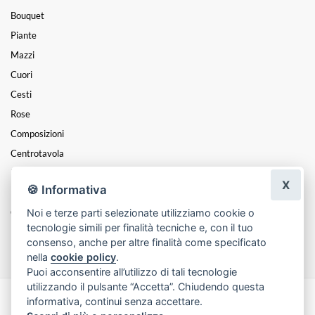
Bouquet
Piante
Mazzi
Cuori
Cesti
Rose
Composizioni
Centrotavola
Funebre
X
🍪 Informativa
Laurea
Noi e terze parti selezionate utilizziamo cookie o
Coroncine
tecnologie simili per finalità tecniche e, con il tuo
Festa Della Mamma
consenso, anche per altre finalità come specificato
nella
cookie policy
.
Puoi acconsentire all’utilizzo di tali tecnologie
utilizzando il pulsante “Accetta”. Chiudendo questa
informativa, continui senza accettare.
Made with
by
Infoser.it
-
Realizzazione Siti ecommerce per Fioristi
- ©