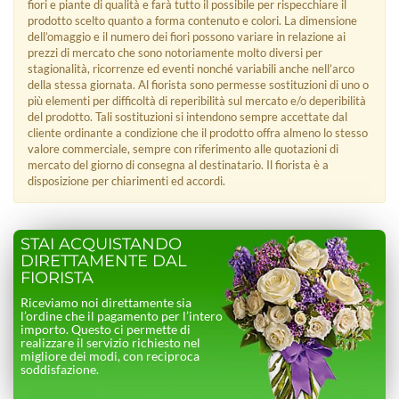
fiori e piante di qualità e farà tutto il possibile per rispecchiare il
prodotto scelto quanto a forma contenuto e colori. La dimensione
dell’omaggio e il numero dei fiori possono variare in relazione ai
prezzi di mercato che sono notoriamente molto diversi per
stagionalità, ricorrenze ed eventi nonché variabili anche nell’arco
della stessa giornata. Al fiorista sono permesse sostituzioni di uno o
più elementi per difficoltà di reperibilità sul mercato e/o deperibilità
del prodotto. Tali sostituzioni si intendono sempre accettate dal
cliente ordinante a condizione che il prodotto offra almeno lo stesso
valore commerciale, sempre con riferimento alle quotazioni di
mercato del giorno di consegna al destinatario. Il fiorista è a
disposizione per chiarimenti ed accordi.
STAI ACQUISTANDO
DIRETTAMENTE DAL
FIORISTA
Riceviamo noi direttamente sia
l’ordine che il pagamento per l’intero
importo. Questo ci permette di
realizzare il servizio richiesto nel
migliore dei modi, con reciproca
soddisfazione.