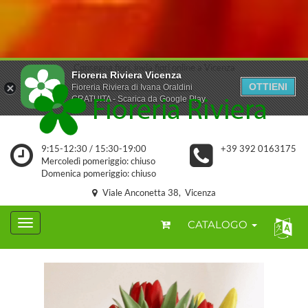
Consegna fiori, invia fiori online a Vicenza
Fioreria Riviera Vicenza
OTTIENI
Fioreria Riviera di Ivana Oraldini
GRATUITA - Scarica da Google Play
9:15-12:30 / 15:30-19:00
+39 392 0163175
Mercoledì pomeriggio: chiuso
Domenica pomeriggio: chiuso
Viale Anconetta 38, Vicenza
CATALOGO