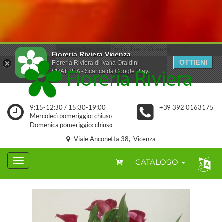
Consegna fiori, invia fiori online a Vicenza
Fioreria Riviera Vicenza
OTTIENI
Fioreria Riviera di Ivana Oraldini
GRATUITA - Scarica da Google Play
9:15-12:30 / 15:30-19:00
+39 392 0163175
Mercoledì pomeriggio: chiuso
Domenica pomeriggio: chiuso
Viale Anconetta 38, Vicenza
CATALOGO