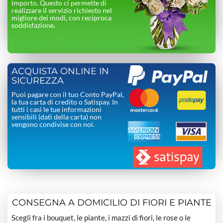
importo. Questo ci permette di
realizzare il servizio richiesto nel
migliore dei modi, con reciproca
soddisfazione.
ACQUISTA ONLINE IN
SICUREZZA
Puoi pagare con il tuo Conto PayPal,
la tua carta di credito o Satispay. In
tutti i casi le tue informazioni
sensibili (dati della carta) non
vengono condivise con noi.
CONSEGNA A DOMICILIO DI FIORI E PIANTE
Scegli fra i bouquet, le piante, i mazzi di fiori, le rose o le