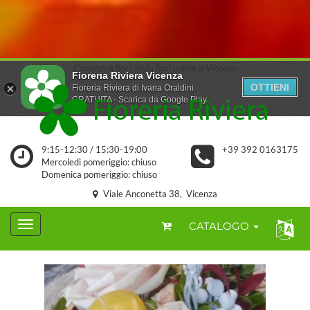
Consegna fiori, invia fiori online a Vicenza
Fioreria Riviera Vicenza
OTTIENI
Fioreria Riviera di Ivana Oraldini
GRATUITA - Scarica da Google Play
9:15-12:30 / 15:30-19:00
+39 392 0163175
Mercoledì pomeriggio: chiuso
Domenica pomeriggio: chiuso
Viale Anconetta 38, Vicenza
CATALOGO