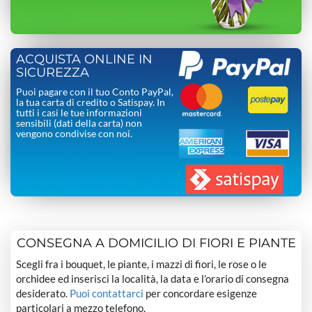
ACQUISTA ONLINE IN
SICUREZZA
Puoi pagare con il tuo Conto PayPal,
la tua carta di credito o Satispay. In
tutti i casi le tue informazioni
sensibili (dati della carta) non
vengono condivise con noi.
CONSEGNA A DOMICILIO DI FIORI E PIANTE
Scegli fra i bouquet, le piante, i mazzi di fiori, le rose o le
orchidee ed inserisci la località, la data e l’orario di consegna
desiderato.
Puoi contattarci
per concordare esigenze
particolari a mezzo telefono.