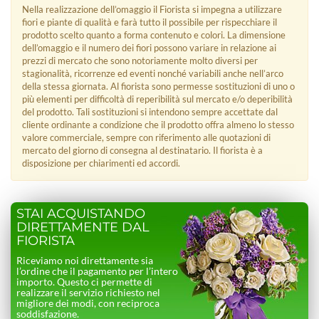
Nella realizzazione dell’omaggio il Fiorista si impegna a utilizzare
fiori e piante di qualità e farà tutto il possibile per rispecchiare il
prodotto scelto quanto a forma contenuto e colori. La dimensione
dell’omaggio e il numero dei fiori possono variare in relazione ai
prezzi di mercato che sono notoriamente molto diversi per
stagionalità, ricorrenze ed eventi nonché variabili anche nell’arco
della stessa giornata. Al fiorista sono permesse sostituzioni di uno o
più elementi per difficoltà di reperibilità sul mercato e/o deperibilità
del prodotto. Tali sostituzioni si intendono sempre accettate dal
cliente ordinante a condizione che il prodotto offra almeno lo stesso
valore commerciale, sempre con riferimento alle quotazioni di
mercato del giorno di consegna al destinatario. Il fiorista è a
disposizione per chiarimenti ed accordi.
STAI ACQUISTANDO
DIRETTAMENTE DAL
FIORISTA
Riceviamo noi direttamente sia
l’ordine che il pagamento per l’intero
importo. Questo ci permette di
realizzare il servizio richiesto nel
migliore dei modi, con reciproca
soddisfazione.