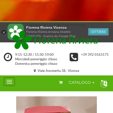
Consegna fiori, invia fiori online a Vicenza
Fioreria Riviera Vicenza
OTTIENI
Fioreria Riviera di Ivana Oraldini
GRATUITA - Scarica da Google Play
9:15-12:30 / 15:30-19:00
+39 392 0163175
Mercoledì pomeriggio: chiuso
Domenica pomeriggio: chiuso
Viale Anconetta 38, Vicenza
CATALOGO