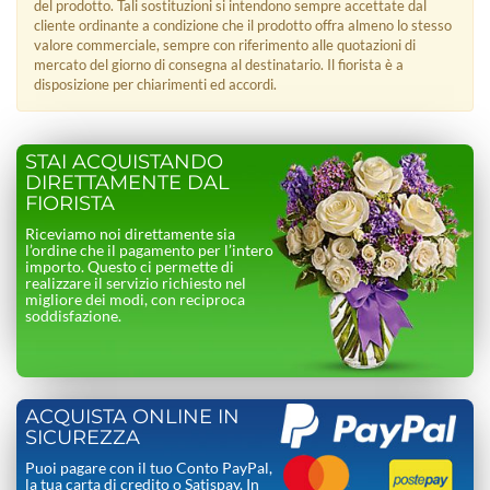
del prodotto. Tali sostituzioni si intendono sempre accettate dal
cliente ordinante a condizione che il prodotto offra almeno lo stesso
valore commerciale, sempre con riferimento alle quotazioni di
mercato del giorno di consegna al destinatario. Il fiorista è a
disposizione per chiarimenti ed accordi.
STAI ACQUISTANDO
DIRETTAMENTE DAL
FIORISTA
Riceviamo noi direttamente sia
l’ordine che il pagamento per l’intero
importo. Questo ci permette di
realizzare il servizio richiesto nel
migliore dei modi, con reciproca
soddisfazione.
ACQUISTA ONLINE IN
SICUREZZA
Puoi pagare con il tuo Conto PayPal,
la tua carta di credito o Satispay. In