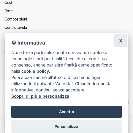
Cesti
Rose
Composizioni
Centrotavola
Funebre
X
🍪 Informativa
Laurea
Noi e terze parti selezionate utilizziamo cookie o
Coroncine
tecnologie simili per finalità tecniche e, con il tuo
Festa Della Mamma
consenso, anche per altre finalità come specificato
nella
cookie policy
.
Puoi acconsentire all’utilizzo di tali tecnologie
utilizzando il pulsante “Accetta”. Chiudendo questa
informativa, continui senza accettare.
Made with
by
Infoser.it
-
Realizzazione Siti ecommerce per Fioristi
- ©
Scopri di più e personalizza
2026
Privacy Policy
Cookie Policy
Termini e Condizioni
Accetta
Personalizza